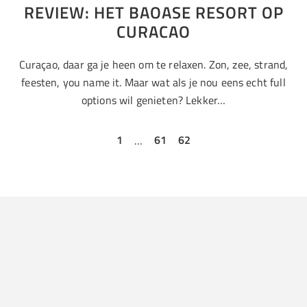
REVIEW: HET BAOASE RESORT OP
CURACAO
Curaçao, daar ga je heen om te relaxen. Zon, zee, strand,
feesten, you name it. Maar wat als je nou eens echt full
options wil genieten? Lekker…
1
…
61
62
Airbnb
Australië
Bali
Canada