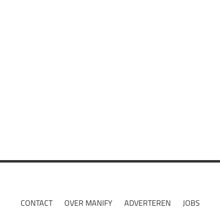
Ibiza
Mexico
Noorwegen
Schotland
Wintersport
CONTACT
OVER MANIFY
ADVERTEREN
JOBS