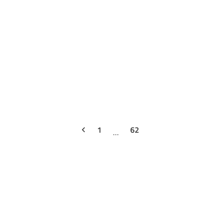
n
1
62
…
Australië
Dubai