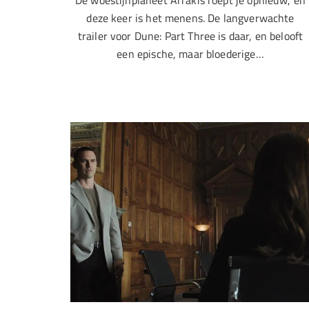
De woestijnplaneet Arrakis roept je opnieuw, en
deze keer is het menens. De langverwachte
trailer voor Dune: Part Three is daar, en belooft
een epische, maar bloederige…