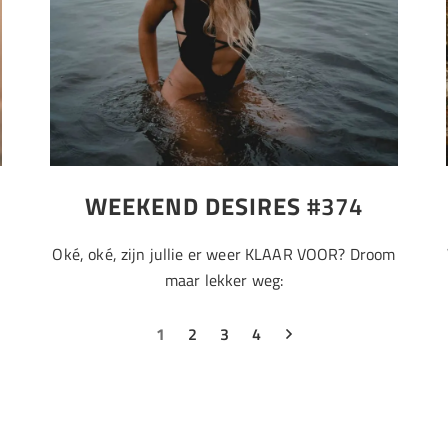
WEEKEND DESIRES
#374
Oké, oké, zijn jullie er weer KLAAR VOOR? Droom
maar lekker weg:
1
2
3
4
Weekend