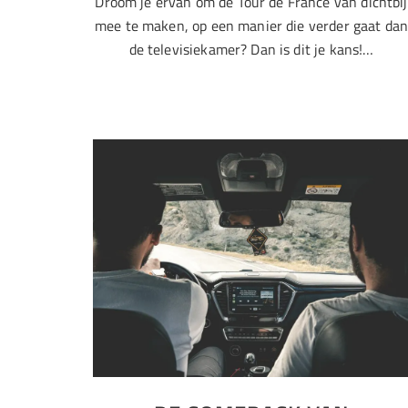
Droom je ervan om de Tour de France van dichtbij
mee te maken, op een manier die verder gaat da
de televisiekamer? Dan is dit je kans!…