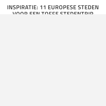
INSPIRATIE: 11 EUROPESE STEDEN
VOOR EEN TOFFE STEDENTRIP
De lente begint aan onze deuren te kloppen. De hoogste
tijd dus om de barre winterdagen achter ons te laten. En
hoe beter kun je dat beter…