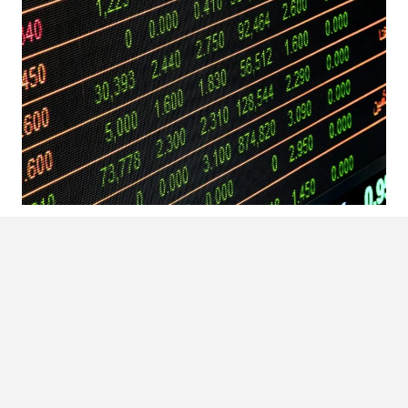
GOED VERHAAL: CEO VAN
CANADESE CRYPTO EXCHANGE
NEEMT BITCOIN FORTUIN MEE IN
GRAF
Een Canadese beurs is 145 miljoen dollar aan
cryptocurrency kwijt. Dit komt doordat een