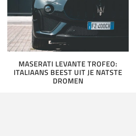
MASERATI LEVANTE TROFEO:
ITALIAANS BEEST UIT JE NATSTE
DROMEN
Fantaseren, wij mannen doen het graag. Het zijn vaak
terugkerende onderwerpen: een carrière als
profvoetballer, mooie dames én… hele, hele dikke auto’s.
Auto’s in alle geuren en…