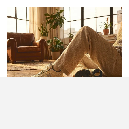
NIEUWE NEW BALANCE 1000D:
ONTDEK DE ‘TIMBERWOLF’ MET
UNIEK ‘N’-LOGO