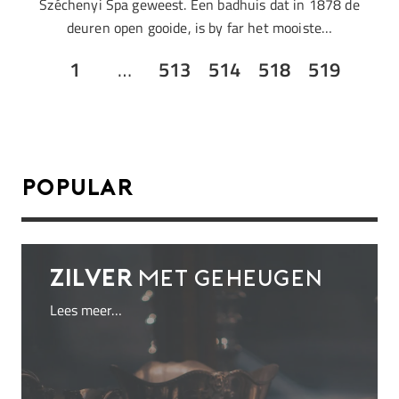
Széchenyi Spa geweest. Een badhuis dat in 1878 de
deuren open gooide, is by far het mooiste…
1
…
513
514
518
519
Popular
Zilver
met geheugen
Lees meer…