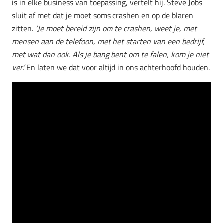
is in elke business van toepassing, vertelt hij. Steve Jobs
sluit af met dat je moet soms crashen en op de blaren
zitten.
‘Je moet bereid zijn om te crashen, weet je, met
mensen aan de telefoon, met het starten van een bedrijf,
met wat dan ook. Als je bang bent om te falen, kom je niet
ver.’
En laten we dat voor altijd in ons achterhoofd houden.