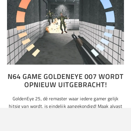
N64 GAME GOLDENEYE 007 WORDT
OPNIEUW UITGEBRACHT!
GoldenEye 25, dé remaster waar iedere gamer gelijk
hitsig van wordt, is eindelijk aangekondigd! Maak alvast
even een hele diepe buiging voor de volgende helden:
Ben Colclough…