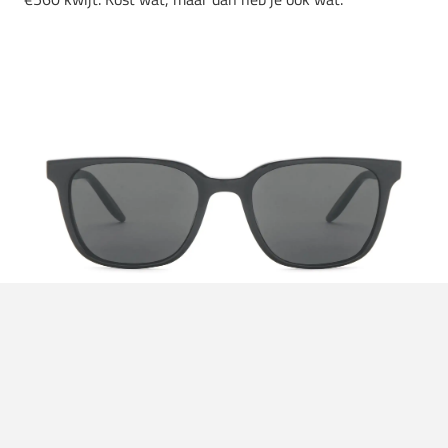
Foto:
Barton Perreira
// Joe