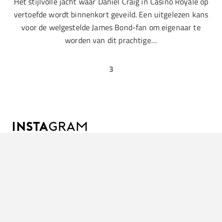
Het stijlvolle jacht waar Daniel Craig in Casino Royale op
vertoefde wordt binnenkort geveild. Een uitgelezen kans
voor de welgestelde James Bond-fan om eigenaar te
worden van dit prachtige…
3
INSTA
GRAM
CONTACT
OVER MANIFY
ADVERTEREN