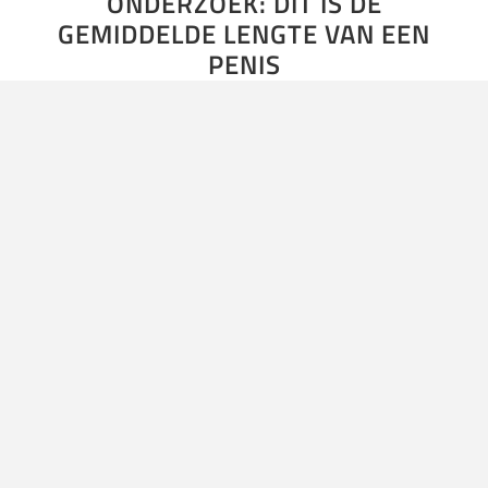
ONDERZOEK: DIT IS DE
GEMIDDELDE LENGTE VAN EEN
PENIS
Al sinds mensenheugenis houdt deze vraag hele
volksstammen bezig: hoe lang is ‘ie? De lengte van de
penis is ongeveer het grootste taboe onder mannen en
men…