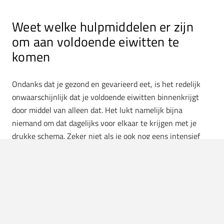
Weet welke hulpmiddelen er zijn
om aan voldoende eiwitten te
komen
Ondanks dat je gezond en gevarieerd eet, is het redelijk
onwaarschijnlijk dat je voldoende eiwitten binnenkrijgt
door middel van alleen dat. Het lukt namelijk bijna
niemand om dat dagelijks voor elkaar te krijgen met je
drukke schema. Zeker niet als je ook nog eens intensief
sport. Een goede en snelle oplossing is gebruikmaken van
eiwitshakes
. Met dit hulpmiddel verhoog jij je eiwitinname
en het kan op ieder moment van de dag.
Check ook:
Zo word je een koning in het maken van
proteïneshakes