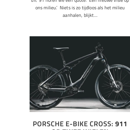
uit ’91 horen we een quote: ‘Een nieuwe visie op
ons milieu.’ Niets is zo tijdloos als het milieu
aanhalen, blijkt…
PORSCHE E-BIKE CROSS:
911