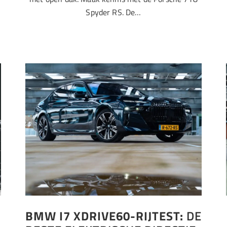
Spyder RS. De…
BMW I7 XDRIVE60-RIJTEST:
DE