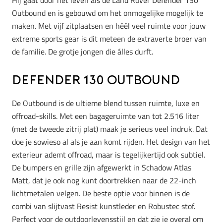
Hij gaat door het leven als de Land Rover Defender 130
Outbound en is gebouwd om het onmogelijke mogelijk te
maken. Met vijf zitplaatsen en héél veel ruimte voor jouw
extreme sports gear is dit meteen de extraverte broer van
de familie. De grotje jongen die álles durft.
Defender 130 Outbound
De Outbound is de ultieme blend tussen ruimte, luxe en
offroad-skills. Met een bagageruimte van tot 2.516 liter
(met de tweede zitrij plat) maak je serieus veel indruk. Dat
doe je sowieso al als je aan komt rijden. Het design van het
exterieur ademt offroad, maar is tegelijkertijd ook subtiel.
De bumpers en grille zijn afgewerkt in Schadow Atlas
Matt, dat je ook nog kunt doortrekken naar de 22-inch
lichtmetalen velgen. De beste optie voor binnen is de
combi van
slijtvast Resist kunstleder en Robustec stof.
Perfect voor de outdoorlevensstijl en dat zie je overal om