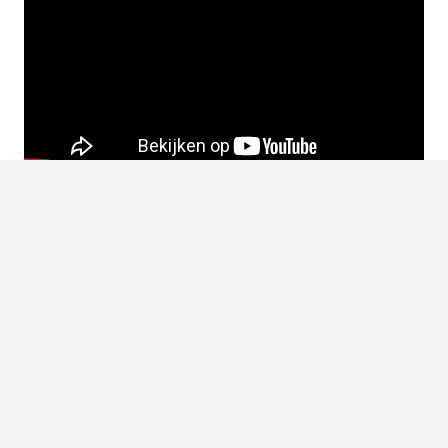
Motorcross uitrusting
Dat motorcrossen een levensgevaarlijke sport is mogen
duidelijk zijn. De rijders zijn altijd stevig ingepakt en
dragen een flinke uitrusting mee op de motor. Het eerste
wat je nodig hebt is natuurlijk een
helm
. Niet zomaar een
helm natuurlijk, een echte crosshelm. Deze kenmerkt zich
door de uitstekende kinbeschermer. Ook is er geen vizier
gemonteerd op de helm, maar dragen ze bij deze helm een