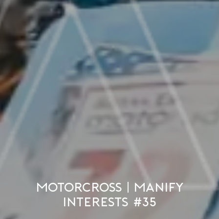
Motorcross | Manify
Interests #35