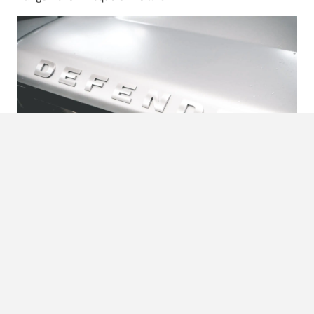
Mercedes
Ook Mercedes komt met een knap elektrisch trucje; de
EQC. Gelukkig knalt de AMG renstal ook door met een
nieuwe AMG A45.