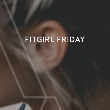
FITGIRL FRIDAY