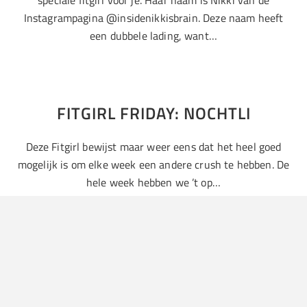
speciale fitgirl voor je. Haar naam is Nikki van de
Instagrampagina @insidenikkisbrain. Deze naam heeft
een dubbele lading, want…
FITGIRL FRIDAY: NOCHTLI
Deze Fitgirl bewijst maar weer eens dat het heel goed
mogelijk is om elke week een andere crush te hebben. De
hele week hebben we ’t op…