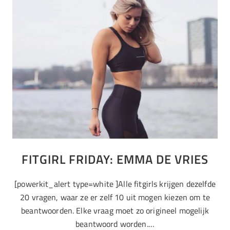
FITGIRL FRIDAY: EMMA DE VRIES
[powerkit_alert type=white ]Alle fitgirls krijgen dezelfde
20 vragen, waar ze er zelf 10 uit mogen kiezen om te
beantwoorden. Elke vraag moet zo origineel mogelijk
beantwoord worden.…