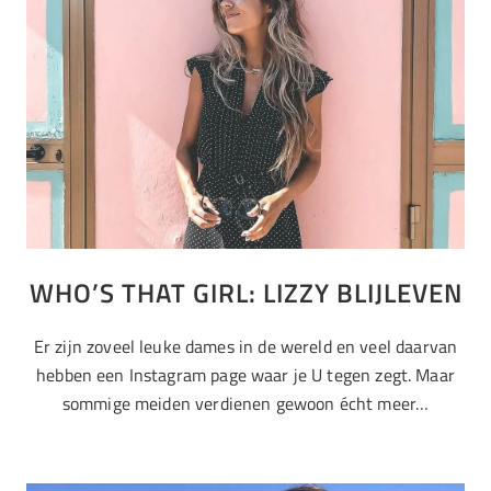
WHO’S THAT GIRL: LIZZY BLIJLEVEN
Er zijn zoveel leuke dames in de wereld en veel daarvan
hebben een Instagram page waar je U tegen zegt. Maar
sommige meiden verdienen gewoon écht meer…