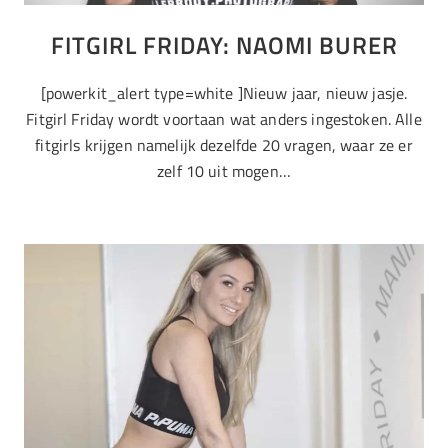
FITGIRL FRIDAY: NAOMI BURER
[powerkit_alert type=white ]Nieuw jaar, nieuw jasje.
Fitgirl Friday wordt voortaan wat anders ingestoken. Alle
fitgirls krijgen namelijk dezelfde 20 vragen, waar ze er
zelf 10 uit mogen…