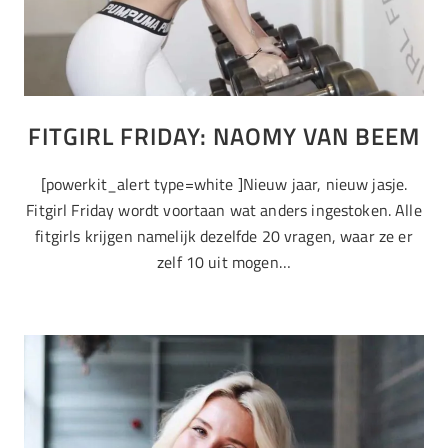
FITGIRL FRIDAY: NAOMY VAN BEEM
[powerkit_alert type=white ]Nieuw jaar, nieuw jasje.
Fitgirl Friday wordt voortaan wat anders ingestoken. Alle
fitgirls krijgen namelijk dezelfde 20 vragen, waar ze er
zelf 10 uit mogen…