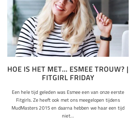
HOE IS HET MET… ESMEE TROUW? |
FITGIRL FRIDAY
Een hele tijd geleden was Esmee een van onze eerste
Fitgirls. Ze heeft ook met ons meegelopen tijdens
MudMasters 2015 en daarna hebben we haar een tijd
niet…