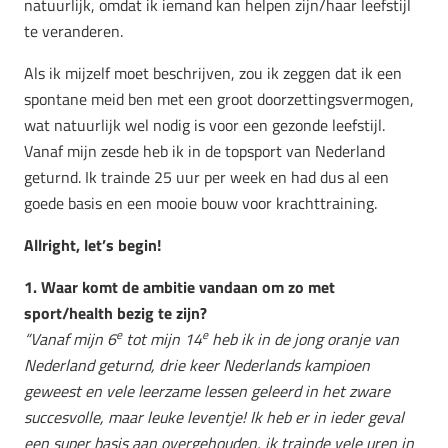
natuurlijk, omdat ik iemand kan helpen zijn/haar leefstijl
te veranderen.
Als ik mijzelf moet beschrijven, zou ik zeggen dat ik een
spontane meid ben met een groot doorzettingsvermogen,
wat natuurlijk wel nodig is voor een gezonde leefstijl.
Vanaf mijn zesde heb ik in de topsport van Nederland
geturnd. Ik trainde 25 uur per week en had dus al een
goede basis en een mooie bouw voor krachttraining.
Allright, let’s begin!
1. Waar komt de ambitie vandaan om zo met
sport/health bezig te zijn?
e
e
“Vanaf mijn 6
tot mijn 14
heb ik in de jong oranje van
Nederland geturnd, drie keer Nederlands kampioen
geweest en vele leerzame lessen geleerd in het zware
succesvolle, maar leuke leventje! Ik heb er in ieder geval
een super basis aan overgehouden, ik trainde vele uren in