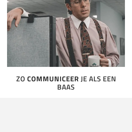
ZO
COMMUNICEER
JE ALS EEN
BAAS
Weet je, in principe moet je dingen gewoon altijd van
twee kanten benaderen. De één zal toch altijd zus
zeggen, terwijl de ander zo zegt. En als…