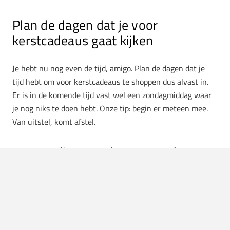
Plan de dagen dat je voor
kerstcadeaus gaat kijken
Je hebt nu nog even de tijd, amigo. Plan de dagen dat je
tijd hebt om voor kerstcadeaus te shoppen dus alvast in.
Er is in de komende tijd vast wel een zondagmiddag waar
je nog niks te doen hebt. Onze tip: begin er meteen mee.
Van uitstel, komt afstel.
Personaliseer cadeaus voor kerst
Dure cadeaus geven is leuk, maar de echte kerstspirit
ontbreekt dan nog een beetje. Om die spirit wél toe te
voegen, is het nooit een verkeerd idee om je cadeaus te
personaliseren. Een kaartje erbij met een lieve tekst of je