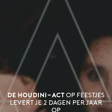
De Houdini-act
op feestjes
levert je 2 dagen per jaar
op