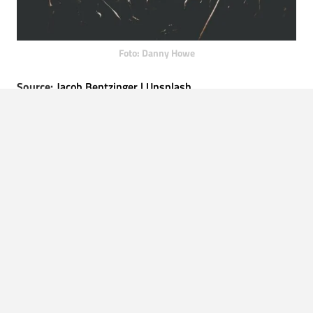
Foto: Danny Howe
Source:
Jacob Bentzinger | Unsplash
LEES OOK