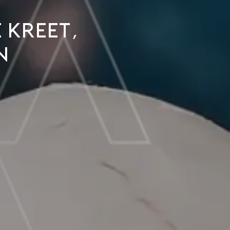
 kreet,
n