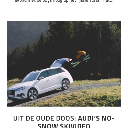
avond met de boys hoog op het lijstje staan. Het…
UIT DE OUDE DOOS:
AUDI’S NO-
SNOW SKIVIDEO