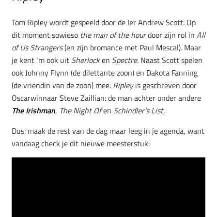
Tom Ripley wordt gespeeld door de Ier Andrew Scott. Op
dit moment sowieso
the man of the hour
door zijn rol in
All
of Us Strangers
(en zijn bromance met Paul Mescal). Maar
je kent ‘m ook uit
Sherlock
en
Spectre
. Naast Scott spelen
ook Johnny Flynn (de dilettante zoon) en Dakota Fanning
(de vriendin van de zoon) mee.
Ripley
is geschreven door
Oscarwinnaar Steve Zaillian: de man achter onder andere
The Irishman
,
The Night Of
en
Schindler’s List
.
Dus: maak de rest van de dag maar leeg in je agenda, want
vandaag check je dit nieuwe meesterstuk: