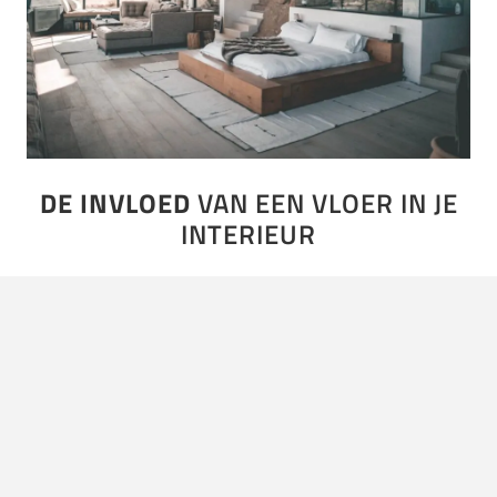
DE INVLOED
VAN EEN VLOER IN JE
INTERIEUR
Trends komen en gaan. Vooral wanneer het op je
interieur aankomt. De extravagante must have die vorig
jaar nog in elk interieurmagazine op de cover stond, is…