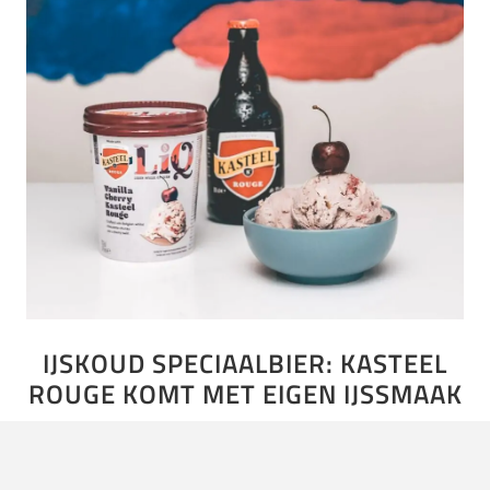
IJSKOUD SPECIAALBIER: KASTEEL
ROUGE KOMT MET EIGEN IJSSMAAK
Speciaalbier is de crême de la crême voor bierliefhebbers.
Geen bier dat je tijdens een potje Kingsen wegtikt. Maar