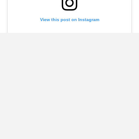
View this post on Instagram
A post shared by ??? | Hustle Hard (@naomyvanbeem)