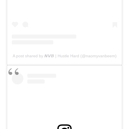
A post shared by 𝙉𝙑𝘽 | Hustle Hard (@naomyvanbeem)