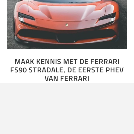
MAAK KENNIS MET DE FERRARI
FS90 STRADALE, DE EERSTE PHEV
VAN FERRARI
We zijn inmiddels goed bekend met Ferrari. Al eeuwen
rollen in Maranello, de thuisbasis van Ferrari, de aller
snelste en mooiste supercars van de band. De
autowereld…