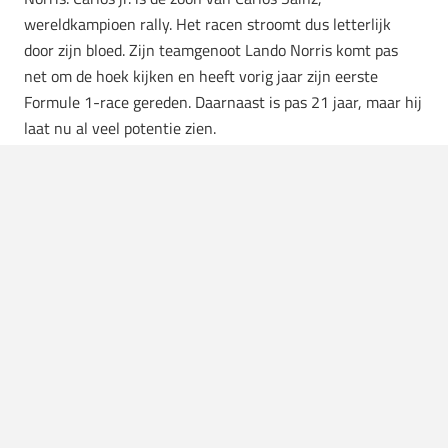
wereldkampioen rally. Het racen stroomt dus letterlijk
door zijn bloed. Zijn teamgenoot Lando Norris komt pas
net om de hoek kijken en heeft vorig jaar zijn eerste
Formule 1-race gereden. Daarnaast is pas 21 jaar, maar hij
laat nu al veel potentie zien.
Carlos Sainz Jr.:
€6,8 miljoen per jaar
Lando Norris:
€1,7 miljoen per jaar
Renault F1 Team
Een Australiër en een Fransman proberen elke het beste
te presenteren voor Renault. Voor Daniel Ricciardo, de oud
teamgenoot van Max Verstappen, is het na dit seizoen
voorbij bij het Franse team. Hij gaat vanaf 2021 rijden
voor McLaren. Zijn teamgenoot Esteban Ocon is een
Fransman die nu voor het Renault F1 team rijdt. Hiervoor