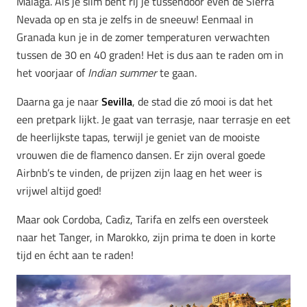
Malaga. Als je slim bent rij je tussendoor even de Sierra
Nevada op en sta je zelfs in de sneeuw! Eenmaal in
Granada kun je in de zomer temperaturen verwachten
tussen de 30 en 40 graden! Het is dus aan te raden om in
het voorjaar of
Indian summer
te gaan.
Daarna ga je naar
Sevilla
, de stad die zó mooi is dat het
een pretpark lijkt. Je gaat van terrasje, naar terrasje en eet
de heerlijkste tapas, terwijl je geniet van de mooiste
vrouwen die de flamenco dansen. Er zijn overal goede
Airbnb’s te vinden, de prijzen zijn laag en het weer is
vrijwel altijd goed!
Maar ook Cordoba, Cadìz, Tarifa en zelfs een oversteek
naar het Tanger, in Marokko, zijn prima te doen in korte
tijd en écht aan te raden!