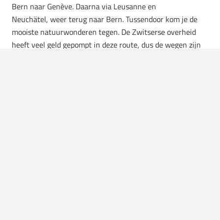
Bern naar Genève. Daarna via Leusanne en
Neuchätel, weer terug naar Bern. Tussendoor kom je de
mooiste natuurwonderen tegen. De Zwitserse overheid
heeft veel geld gepompt in deze route, dus de wegen zijn
prachtig en de high lights staan goed aangegeven.
Afhankelijk van je de tijd die je hebt pak je een gedeelte
van de Grand Tour of je doet ‘m helemaal. De prijzen liggen
in Zwitserland natuurlijk wel wat hoger, maar dan heb je
ook wat!