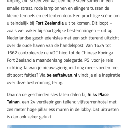
Anping Old Street zelf vat een hele sfeer samen in één
smalle straat: rode lampionnen en slingers tussen de
kleine tempels en eettenten door. Een prachtige scène om
uiteindelijk bij
Fort Zeelandia
uit te komen. Dit loopt –
zoals wel vaker bij soortgelijke bestemmingen – uit op
Nederlandse geschiedenisles met een schitterend uitzicht
over de oude haven van de handelspost. Van 1624 tot
1662 controleerde de VOC hier, tot de Chinese Koxinga
Fort Zeelandia maandenlang belegerde. PS: voor je reis
richting Taiwan je nieuwsgierigheid nog meer voeden met
dit soort feitjes? Via
beleeftaiwan.nl
vindt je alle inspiratie
over deze bestemming terug.
Daarna de geschiedenisles laten dalen bij
Silks Place
Tainan
, een 24 verdiepingen tellend vijfsterrenhotel met
zes meter hoge pillarless muren in de lobby. Dat uitrusten
is dan ook zeker gelukt.