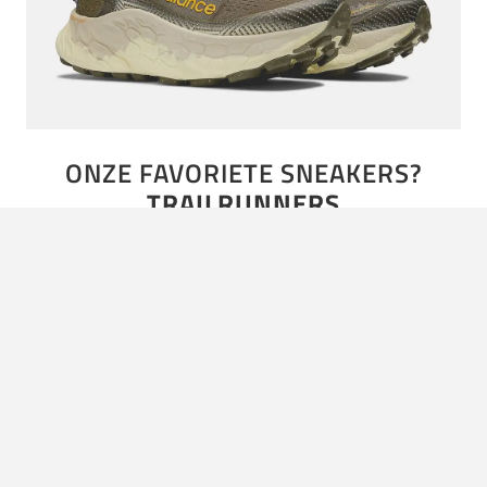
ONZE FAVORIETE SNEAKERS?
TRAILRUNNERS
Outdoor is verstrengeld met streetwear. Merken als The
North Face en Arc’teryx plukken daar constant de
modevruchten van. Zo’n beetje elke collab die wordt
opgehyped heeft een…