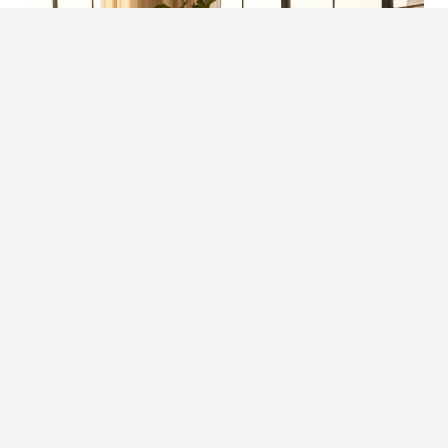
NIEUWE NEW BALANCE 1000D:
ONTDEK DE ‘TIMBERWOLF’ MET
UNIEK ‘N’-LOGO
De New Balance 1000 keerde twee jaar geleden terug en