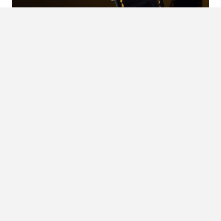
JE FAVORIETE ARCADE-HELD OP JE
POLS: KRAYON ONTHULT
KRANKZINNIGE PAC-MAN SERIE
Vergeet high-scores op een stoffige arcadekast; Krayon
brengt je favoriete gele happer naar de wereld van haute
horlogerie. Deze gelimiteerde PAC-MAN serie is een
technisch hoogstandje dat…