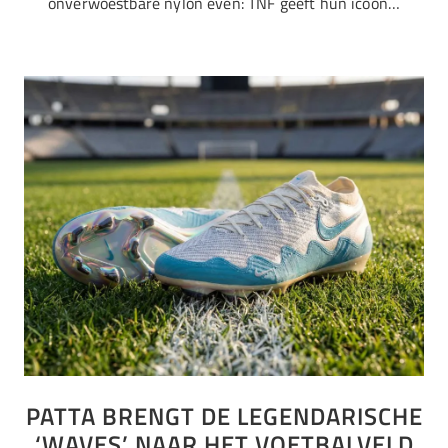
onverwoestbare nylon even: TNF geeft hun icoon…
PATTA BRENGT DE LEGENDARISCHE
‘WAVES’ NAAR HET VOETBALVELD