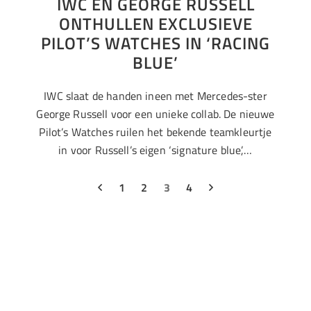
IWC EN GEORGE RUSSELL
ONTHULLEN EXCLUSIEVE
PILOT’S WATCHES IN ‘RACING
BLUE’
IWC slaat de handen ineen met Mercedes-ster
George Russell voor een unieke collab. De nieuwe
Pilot’s Watches ruilen het bekende teamkleurtje
in voor Russell’s eigen ‘signature blue’,…
1
2
3
4
Footwear
Zonnebril