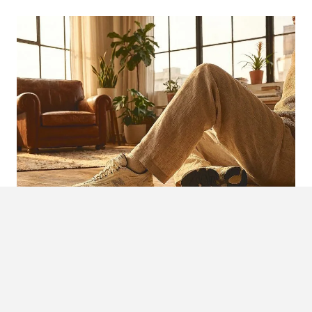
NIEUWE NEW BALANCE 1000D:
ONTDEK DE ‘TIMBERWOLF’ MET
UNIEK ‘N’-LOGO