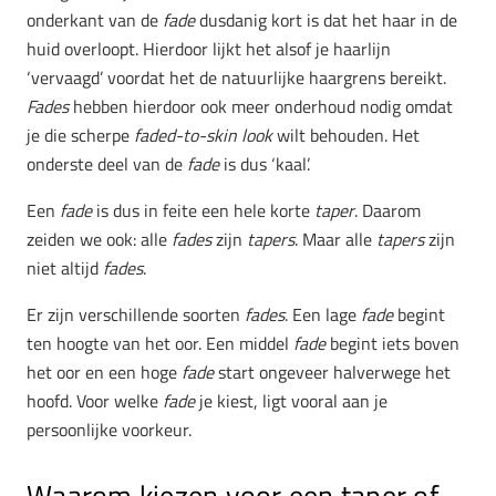
onderkant van de
fade
dusdanig kort is dat het haar in de
huid overloopt. Hierdoor lijkt het alsof je haarlijn
‘vervaagd’ voordat het de natuurlijke haargrens bereikt.
Fades
hebben hierdoor ook meer onderhoud nodig omdat
je die scherpe
faded-to-skin look
wilt behouden. Het
onderste deel van de
fade
is dus ‘kaal’.
Een
fade
is dus in feite een hele korte
taper
. Daarom
zeiden we ook: alle
fades
zijn
tapers
. Maar alle
tapers
zijn
niet altijd
fades
.
Er zijn verschillende soorten
fades
. Een lage
fade
begint
ten hoogte van het oor. Een middel
fade
begint iets boven
het oor en een hoge
fade
start ongeveer halverwege het
hoofd. Voor welke
fade
je kiest, ligt vooral aan je
persoonlijke voorkeur.
Waarom kiezen voor een taper of