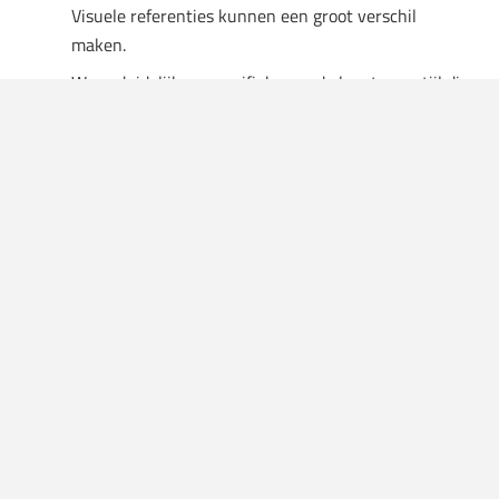
Visuele referenties kunnen een groot verschil
maken.
Wees duidelijk en specifiek over de lengte en stijl die
je wilt, vooral als je een fade wilt met een bepaalde
hoogte.
Vraag je kapper om advies; zij kunnen je helpen
bepalen welke stijl het beste bij je gezichtsvorm en
haartype past.
Overweeg de tijd en inspanning die je bereid bent te
steken in het onderhoud van je kapsel.
Veelgestelde vragen
Wat is het belangrijkste verschil
tussen een taper en een fade?