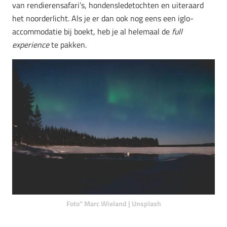
van rendierensafari’s, hondensledetochten en uiteraard
het noorderlicht. Als je er dan ook nog eens een iglo-
accommodatie bij boekt, heb je al helemaal de
full
experience
te pakken.
Foto” Marc Wieland | Unsplash