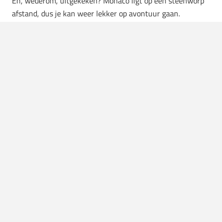
En, wederom, uitgekeken? Monaco ligt op een steenworp
afstand, dus je kan weer lekker op avontuur gaan.