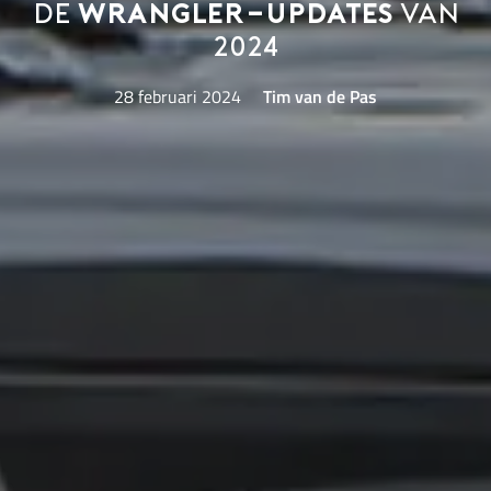
De
Wrangler-updates
van
2024
28 februari 2024
Tim van de Pas