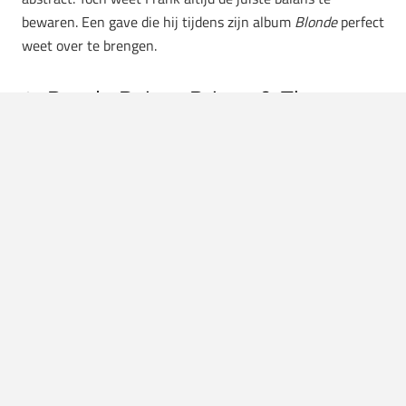
bewaren. Een gave die hij tijdens zijn album
Blonde
perfect
weet over te brengen.
4. Purple Rain – Prince & The
Revolution
Een album als
Purple Rain
heeft maar weinig woorden
nodig. De muziek spreekt voor zich. De impact die dit
album op de muziekwereld heeft gehad blijft onmeetbaar.
Een legendarisch album van een legendarische artiest.