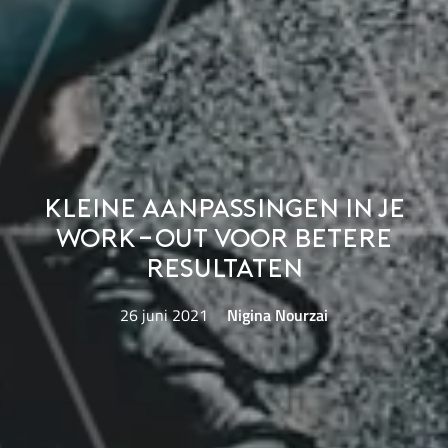
Kleine aanpassingen in je
work-out voor betere
resultaten
26 juni 2021
Nigina Nourzai