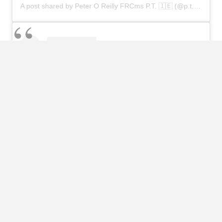
A post shared by Peter O Reilly FRCms P.T. 🇮🇪 (@p.t.pete)
View this post on Instagram