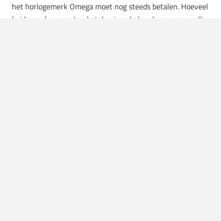
het horlogemerk Omega moet nog steeds betalen. Hoeveel
beide merken moeten betalen is onbekend, maar naar alle
waarschijnlijkheid vele miljoenen.
Ook merken als The Macallen,
Tom Ford
en
Persol
gaan als
het goed is hun opwachting maken in de nieuwe James
Bond film. Al met al gaan bovenstaande merken als alles
volgens plan verloopt de overige 85 miljoen euro
ophoesten.