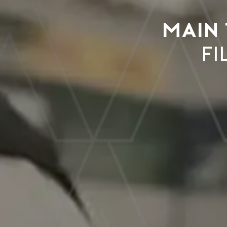
Main 
fi