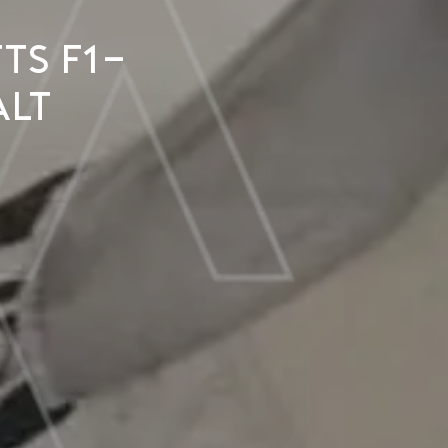
ts F1-
alt