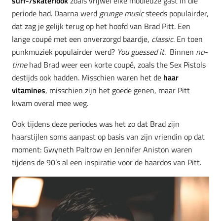
surf-/skaterlook
zoals vrijwel elke modieuze gast in die
periode had. Daarna werd
grunge music
steeds populairder,
dat zag je gelijk terug op het hoofd van Brad Pitt. Een
lange coupé met een onverzorgd baardje,
classic
. En toen
punkmuziek populairder werd?
You guessed it.
Binnen
no-
time
had Brad weer een korte coupé, zoals the Sex Pistols
destijds ook hadden. Misschien waren het de
haar
vitamines
, misschien zijn het goede genen, maar Pitt
kwam overal mee weg.
Ook tijdens deze periodes was het zo dat Brad zijn
haarstijlen soms aanpast op basis van zijn vriendin op dat
moment: Gwyneth Paltrow en Jennifer Aniston waren
tijdens de 90’s al een inspiratie voor de haardos van Pitt.