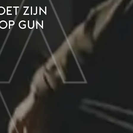
oet zijn
Top Gun