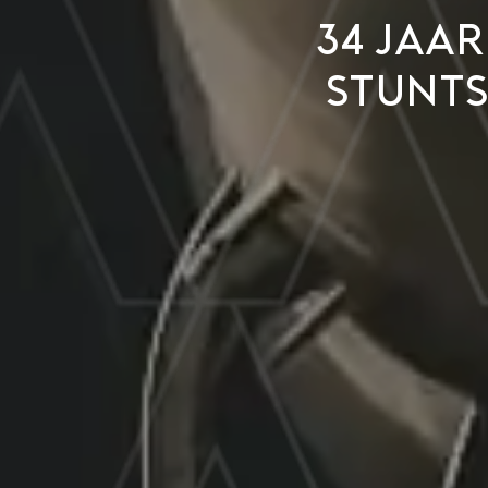
34 jaar
stunts