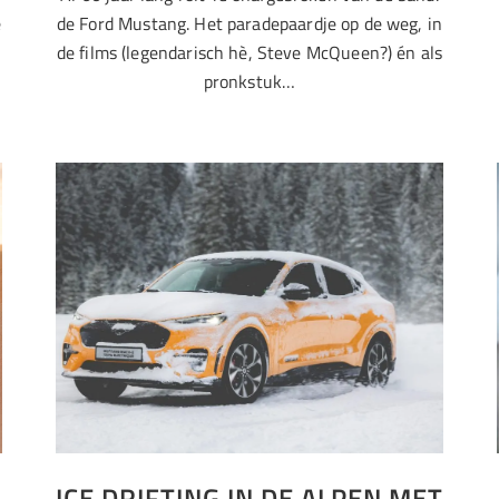
e
de Ford Mustang. Het paradepaardje op de weg, in
de films (legendarisch hè, Steve McQueen?) én als
pronkstuk…
ICE DRIFTING IN DE ALPEN MET